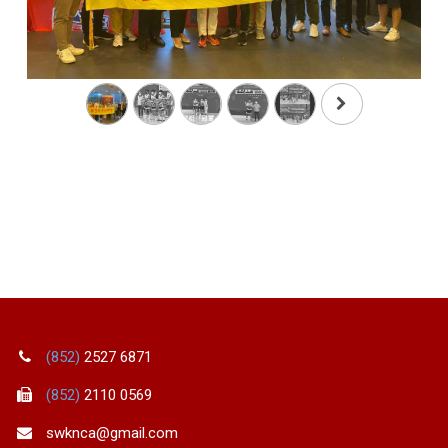
(852)
2527 6871
(852)
2110 0569
swknca@gmail.com