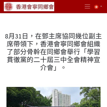
8月31日，在鄧主席協同幾位副主
席帶領下，香港會寧同鄉會組織
了部分骨幹在同鄉會舉行「學習
貫徹黨的二十屆三中全會精神宣
介會」。