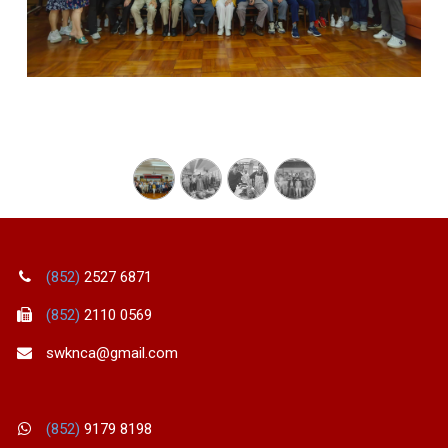
(852)
2527 6871
(852)
2110 0569
swknca@gmail.com
(852)
9179 8198