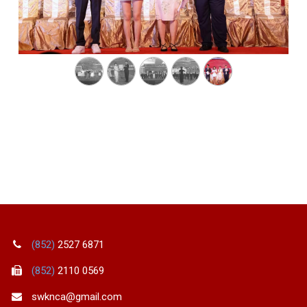
(852)
2527 6871
(852)
2110 0569
swknca@gmail.com