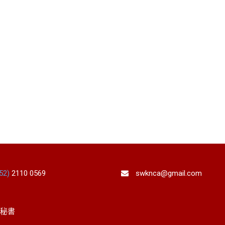
852)
2110 0569
swknca@gmail.com
秘書